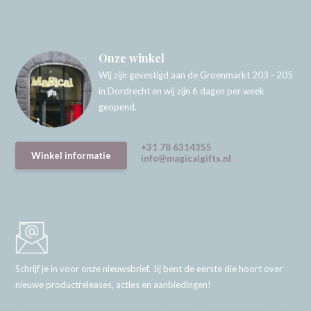
Onze winkel
Wij zijn gevestigd aan de Groenmarkt 203 - 205
in Dordrecht en wij zijn 6 dagen per week
geopend.
+31 78 6314355
Winkel informatie
info@magicalgifts.nl
Schrijf je in voor onze nieuwsbrief. Jij bent de eerste die hoort over
nieuwe productreleases, acties en aanbiedingen!