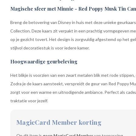
Magische sfeer met Minnie - Red Poppy Musk Tin Can
Breng de betovering van Disney in huis met deze unieke geurkaar
Collection. Deze kaars zit verpakt in een prachtig vormgegeven met
op je gezicht tovert. Het design is zorgvuldig afgestemd op het g
stijlvol decoratiestuk is voor iedere kamer.
Hoogwaardige geurbeleving
Het blikje is voorzien van een zwart metalen blik met rode stippen, 
Zodra je de kaars aansteekt, verspreidt de geur van Red Poppy Mus
zorgt voor een warme en uitnodigende ambiance. Perfect als cadeau
traktatie voor jezelf.
MagicCard Member korting
Op dit item is
geen MagicCard Member
van toepassing.