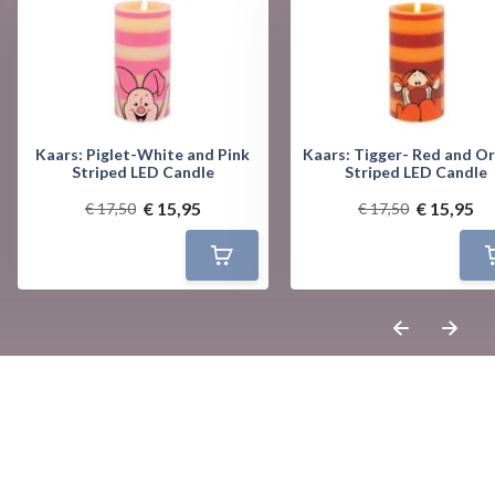
Kaars: Piglet-White and Pink
Kaars: Tigger- Red and O
Striped LED Candle
Striped LED Candle
€ 15,95
€ 15,95
€ 17,50
€ 17,50