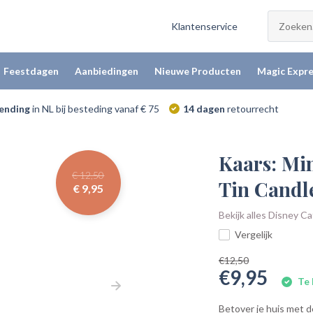
Klantenservice
Feestdagen
Aanbiedingen
Nieuwe Producten
Magic Expre
zending
in NL bij besteding vanaf € 75
14 dagen
retourrecht
Kaars: Mi
€ 12,50
Tin Candl
€ 9,95
Bekijk alles Disney C
Vergelijk
€12,50
€9,95
Te 
Betover je huis met 