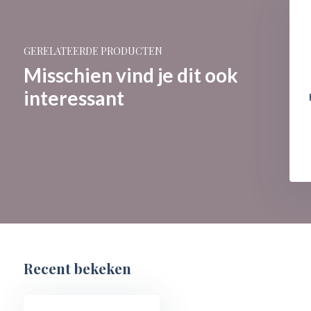
Kaars: Mickey Mouse - Cherry
Chocolate Tin
€ 9,95
€ 12,50
GERELATEERDE PRODUCTEN
Misschien vind je dit ook
interessant
Eeyore - Lavender &
 Thistle Candle
€ 19,95
24,95
Recent bekeken