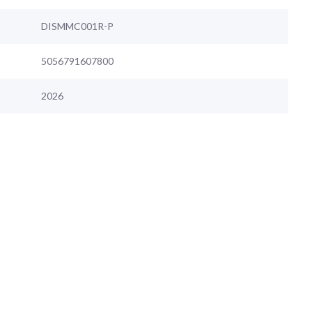
DISMMC001R-P
5056791607800
2026