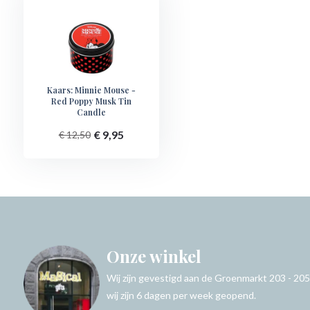
Kaars: Minnie Mouse -
Red Poppy Musk Tin
Candle
€ 9,95
€ 12,50
Onze winkel
Wij zijn gevestigd aan de Groenmarkt 203 - 205
wij zijn 6 dagen per week geopend.