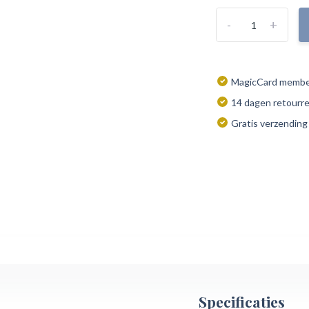
-
+
MagicCard member
14 dagen retourr
Gratis verzending
Specificaties