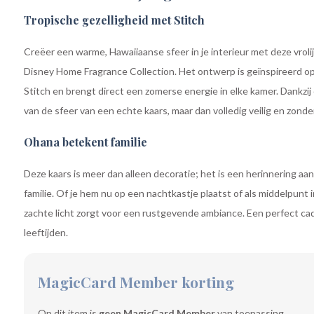
Tropische gezelligheid met Stitch
Creëer een warme, Hawaiiaanse sfeer in je interieur met deze vrolij
Disney Home Fragrance Collection. Het ontwerp is geïnspireerd 
Stitch en brengt direct een zomerse energie in elke kamer. Dankzij
van de sfeer van een echte kaars, maar dan volledig veilig en zonde
Ohana betekent familie
Deze kaars is meer dan alleen decoratie; het is een herinnering aa
familie. Of je hem nu op een nachtkastje plaatst of als middelpunt 
zachte licht zorgt voor een rustgevende ambiance. Een perfect cad
leeftijden.
MagicCard Member korting
Op dit item is
geen MagicCard Member
van toepassing.