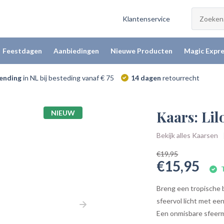
Klantenservice
Feestdagen
Aanbiedingen
Nieuwe Producten
Magic Expre
zending
in NL bij besteding vanaf € 75
14 dagen
retourrecht
Kaars: Lil
NIEUW
Bekijk alles Kaarsen
€19,95
€15,95
T
Breng een tropische br
sfeervol licht met e
Een onmisbare sfeerma