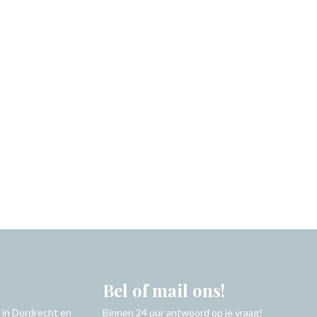
Bel of mail ons!
 in Dordrecht en
Binnen 24 uur antwoord op je vraag!