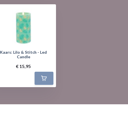
Kaars: Lilo & Stitch - Led
Candle
€ 15,95