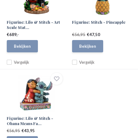
Figurine: Lilo & Stitch - Art
Figurine: Stitch - Pineapple
Scale Stat...
€689,-
€56,95
€47,50
Bekijken
Bekijken
Vergelijk
Vergelijk
Figurine: Lilo & Stitch -
Ohana Means Fa...
€56,95
€43,95