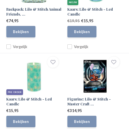
NIEUW
Backpack: Lilo & Stitch Animal
Kaars: Lilo & Stitch - Led
Friends, ...
Candle
€74,95
€19,95
€15,95
Bekijken
Bekijken
Vergelijk
Vergelijk
PRE ORDER
Kaars: Lilo & Stitch - Led
Figurine: Lilo & Stitch -
Candle
Master Craft ...
€15,95
€314,95
Bekijken
Bekijken