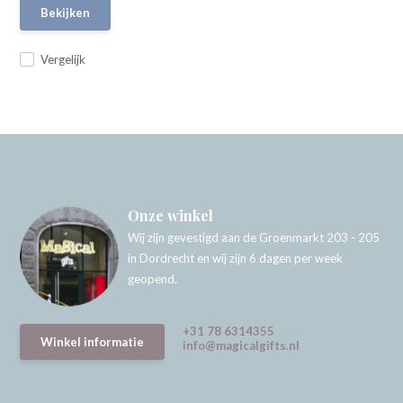
Bekijken
Vergelijk
Onze winkel
Wij zijn gevestigd aan de Groenmarkt 203 - 205
in Dordrecht en wij zijn 6 dagen per week
geopend.
+31 78 6314355
Winkel informatie
info@magicalgifts.nl