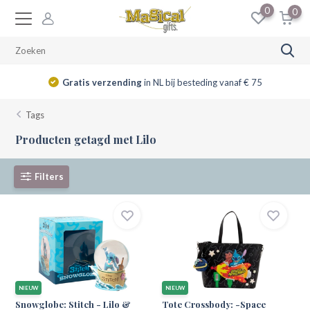
0
0
Gratis verzending
in NL bij besteding vanaf € 75
Tags
Producten getagd met Lilo
Filters
NIEUW
NIEUW
Snowglobe: Stitch - Lilo &
Tote Crossbody: -Space