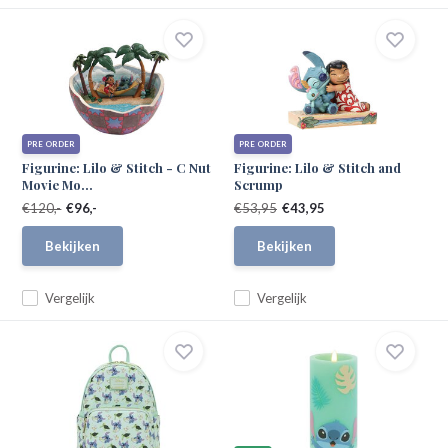
PRE ORDER
PRE ORDER
Figurine: Lilo & Stitch - C Nut
Figurine: Lilo & Stitch and
Movie Mo...
Scrump
€120,-
€96,-
€53,95
€43,95
Bekijken
Bekijken
Vergelijk
Vergelijk