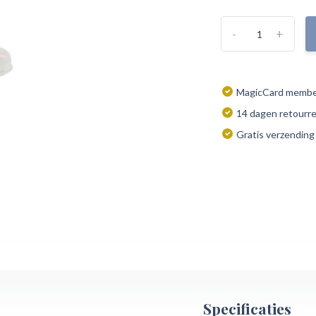
-
+
MagicCard member
14 dagen retourr
Gratis verzending
Specificaties