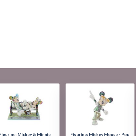
Figurine: Mickey & Minnie
Figurine: Mickey Mouse - Pop