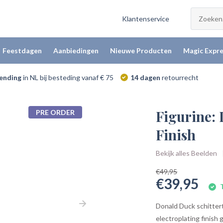
Klantenservice
Feestdagen
Aanbiedingen
Nieuwe Producten
Magic Expre
zending
in NL bij besteding vanaf € 75
14 dagen
retourrecht
Figurine:
PRE ORDER
Finish
Bekijk alles Beelden
€49,95
€39,95
T
Donald Duck schitter
electroplating finish 