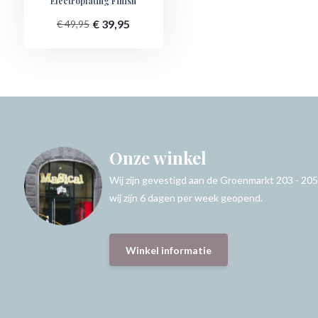
Electroplating Finish
€ 39,95
€ 49,95
Onze winkel
Wij zijn gevestigd aan de Groenmarkt 203 - 205
wij zijn 6 dagen per week geopend.
Winkel informatie