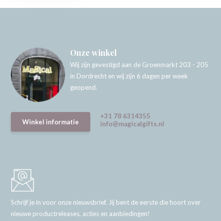
Onze winkel
Wij zijn gevestigd aan de Groenmarkt 203 - 205
in Dordrecht en wij zijn 6 dagen per week
geopend.
+31 78 6314355
Winkel informatie
info@magicalgifts.nl
Schrijf je in voor onze nieuwsbrief. Jij bent de eerste die hoort over
nieuwe productreleases, acties en aanbiedingen!