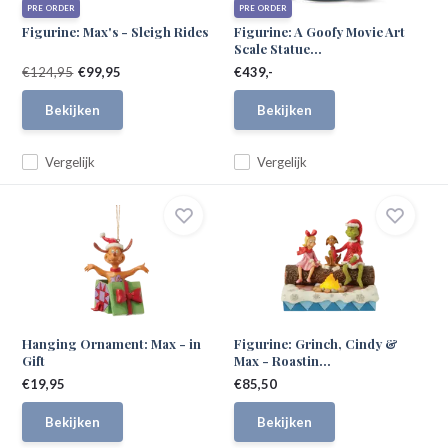
PRE ORDER
PRE ORDER
Figurine: Max's - Sleigh Rides
Figurine: A Goofy Movie Art
Scale Statue...
€124,95
€99,95
€439,-
Bekijken
Bekijken
Vergelijk
Vergelijk
Hanging Ornament: Max - in
Figurine: Grinch, Cindy &
Gift
Max - Roastin...
€19,95
€85,50
Bekijken
Bekijken