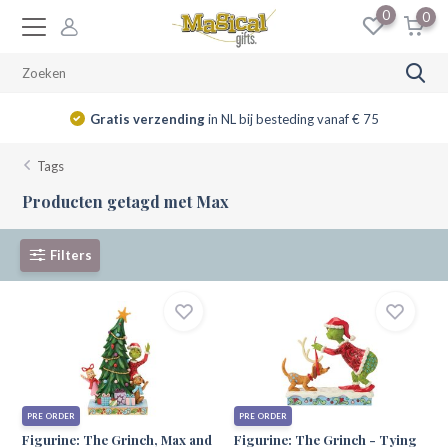
0
0
Gratis verzending
in NL bij besteding vanaf € 75
Tags
Producten getagd met Max
Filters
PRE ORDER
PRE ORDER
Figurine: The Grinch, Max and
Figurine: The Grinch - Tying