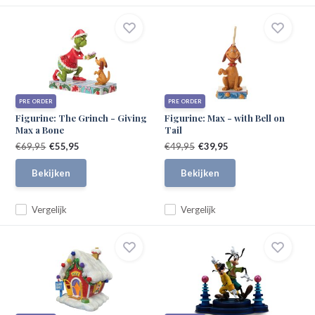
PRE ORDER
PRE ORDER
Figurine: The Grinch - Giving
Figurine: Max - with Bell on
Max a Bone
Tail
€69,95
€55,95
€49,95
€39,95
Bekijken
Bekijken
Vergelijk
Vergelijk