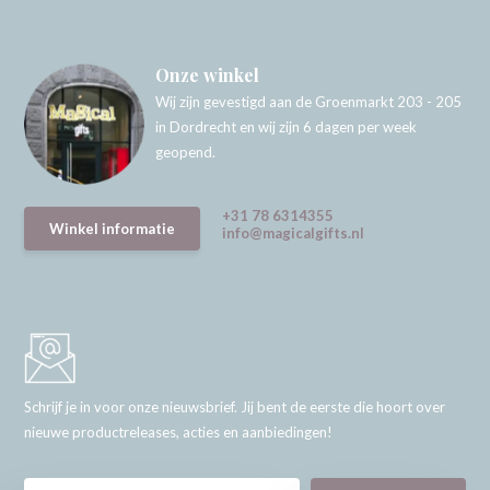
Onze winkel
Wij zijn gevestigd aan de Groenmarkt 203 - 205
in Dordrecht en wij zijn 6 dagen per week
geopend.
+31 78 6314355
Winkel informatie
info@magicalgifts.nl
Schrijf je in voor onze nieuwsbrief. Jij bent de eerste die hoort over
nieuwe productreleases, acties en aanbiedingen!