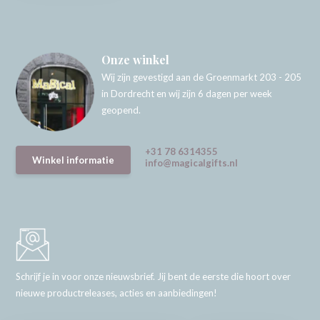
Onze winkel
Wij zijn gevestigd aan de Groenmarkt 203 - 205
in Dordrecht en wij zijn 6 dagen per week
geopend.
+31 78 6314355
Winkel informatie
info@magicalgifts.nl
Schrijf je in voor onze nieuwsbrief. Jij bent de eerste die hoort over
nieuwe productreleases, acties en aanbiedingen!