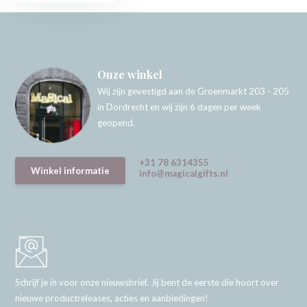
Onze winkel
Wij zijn gevestigd aan de Groenmarkt 203 - 205
in Dordrecht en wij zijn 6 dagen per week
geopend.
+31 78 6314355
Winkel informatie
info@magicalgifts.nl
Schrijf je in voor onze nieuwsbrief. Jij bent de eerste die hoort over
nieuwe productreleases, acties en aanbiedingen!