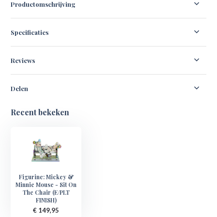
Productomschrijving
Specificaties
Reviews
Delen
Recent bekeken
Figurine: Mickey &
Minnie Mouse - Sit On
The Chair (E/PLT
FINISH)
€ 149,95