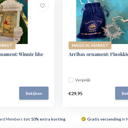
ARKET
MAGICAL MARKET
rnament: Winnie hhe
Arribas ornament: Pinokki
Vergelijk
€29,95
Bekijken
Bek
ard Members
tot 10% extra korting
Gratis verzending
in 