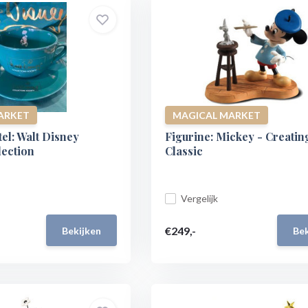
ARKET
MAGICAL MARKET
el: Walt Disney
Figurine: Mickey - Creatin
lection
Classic
Vergelijk
€249,-
Bekijken
Bek