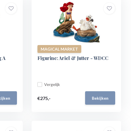
MAGICAL MARKET
g A
Figurine: Ariel & Jutter - WDCC
Vergelijk
€275,-
ijken
Bekijken