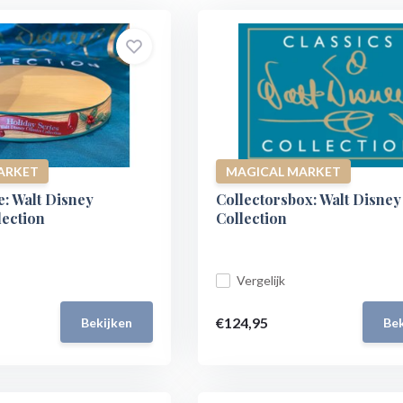
ARKET
MAGICAL MARKET
: Walt Disney
Collectorsbox: Walt Disney
lection
Collection
Vergelijk
€124,95
Bekijken
Bek