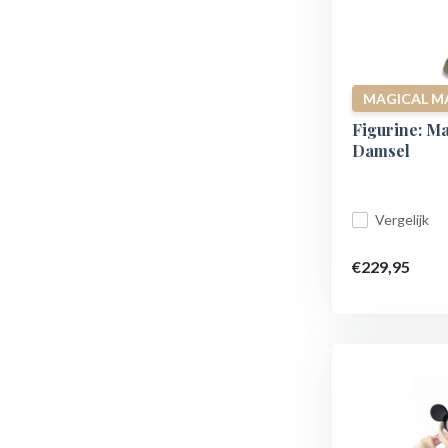
MAGICAL M
Figurine: M
Damsel
Vergelijk
€229,95