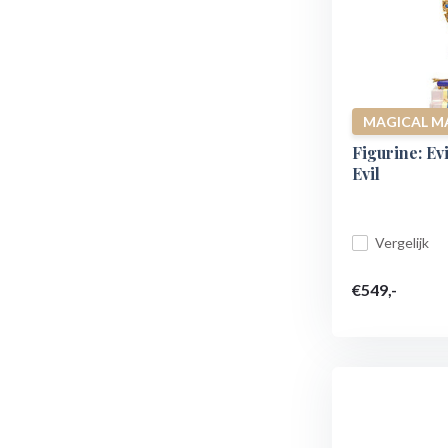
MAGICAL M
Figurine: Ev
Evil
Vergelijk
€549,-