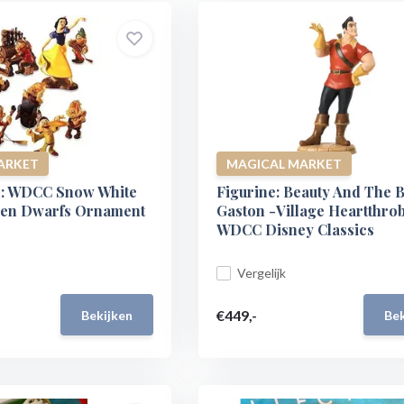
ARKET
MAGICAL MARKET
: WDCC Snow White
Figurine: Beauty And The B
ven Dwarfs Ornament
Gaston -Village Heartthrob
WDCC Disney Classics
Vergelijk
€449,-
Bekijken
Bek