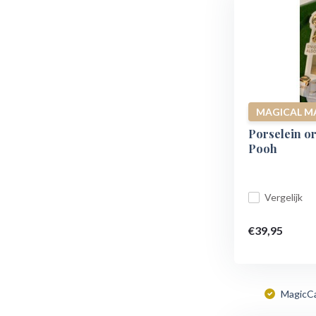
MAGICAL M
Porselein o
Pooh
Vergelijk
€39,95
MagicC