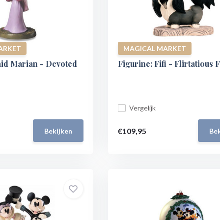
ARKET
MAGICAL MARKET
aid Marian - Devoted
Figurine: Fifi - Flirtatious F
Vergelijk
€109,95
Bekijken
Bek