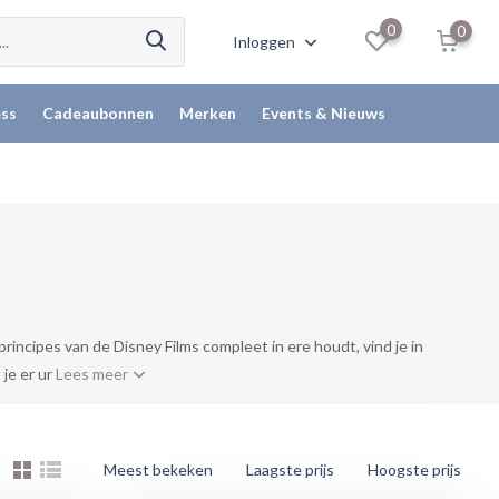
0
0
Inloggen
ss
Cadeaubonnen
Merken
Events & Nieuws
rincipes van de Disney Films compleet in ere houdt, vind je in
je er ur
Lees meer
Meest bekeken
Laagste prijs
Hoogste prijs