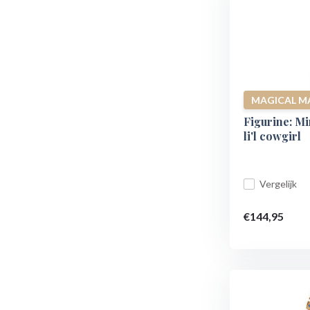
MAGICAL M
Figurine: Mi
li'l cowgirl
Vergelijk
€144,95