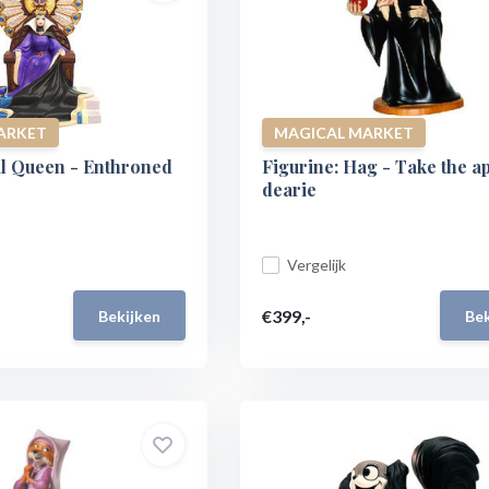
ARKET
MAGICAL MARKET
il Queen - Enthroned
Figurine: Hag - Take the ap
dearie
Vergelijk
€399,-
Bekijken
Bek