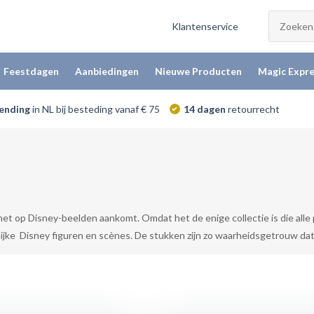
Klantenservice
Feestdagen
Aanbiedingen
Nieuwe Producten
Magic Expre
zending
in NL bij besteding vanaf € 75
14 dagen
retourrecht
et op Disney-beelden aankomt. Omdat het de enige collectie is die alle p
ijke Disney figuren en scènes. De stukken zijn zo waarheidsgetrouw dat 