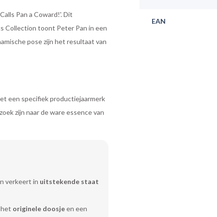
alls Pan a Coward!'. Dit
EAN
s Collection toont Peter Pan in een
amische pose zijn het resultaat van
met een specifiek productiejaarmerk
 zoek zijn naar de ware essence van
n verkeert in
uitstekende staat
 het
originele doosje
en een