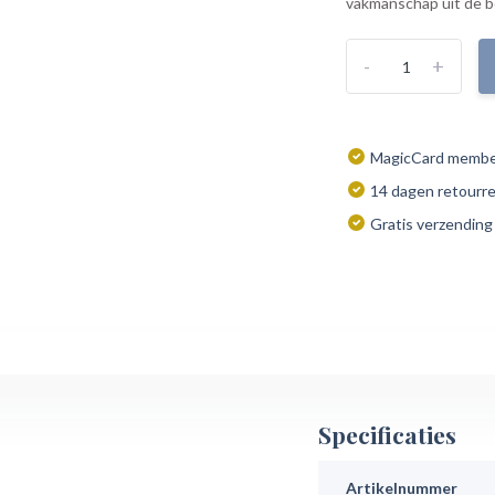
vakmanschap uit de be
-
+
MagicCard member
14 dagen retourr
Gratis verzending
Specificaties
Artikelnummer