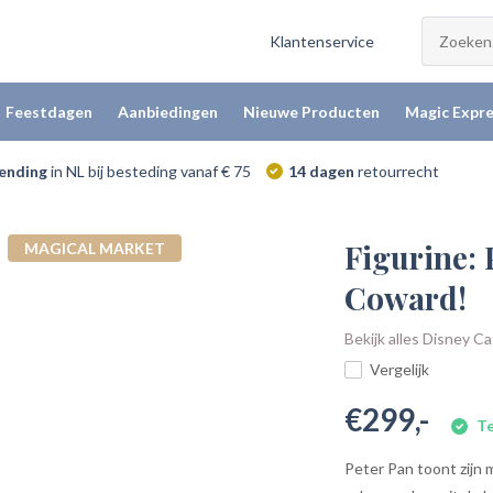
Klantenservice
Feestdagen
Aanbiedingen
Nieuwe Producten
Magic Expre
zending
in NL bij besteding vanaf € 75
14 dagen
retourrecht
Figurine: 
MAGICAL MARKET
Coward!
Bekijk alles Disney C
Vergelijk
€299,-
Te
Peter Pan toont zijn 