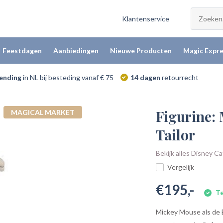
Klantenservice
Feestdagen
Aanbiedingen
Nieuwe Producten
Magic Expre
zending
in NL bij besteding vanaf € 75
14 dagen
retourrecht
Figurine: 
MAGICAL MARKET
Tailor
Bekijk alles Disney C
Vergelijk
€195,-
Te
Mickey Mouse als de B