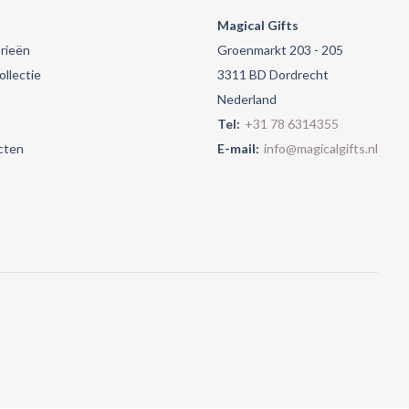
Magical Gifts
rieën
Groenmarkt 203 - 205
llectie
3311 BD Dordrecht
Nederland
Tel:
+31 78 6314355
cten
E-mail:
info@magicalgifts.nl