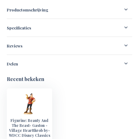
Productomschrijving
Specificaties
Reviews
Delen
Recent bekeken
Figurine: Beauty And
The Beast- Gaston -
Village Heartthrob by-
WDCC Disney Classics