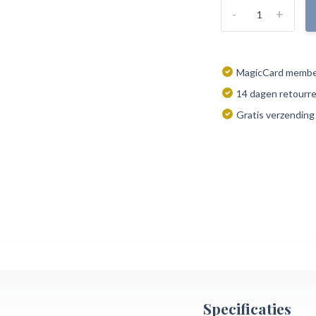
-
+
MagicCard member
14 dagen retourr
Gratis verzending
Specificaties