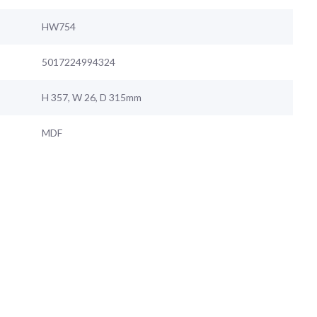
HW754
5017224994324
H 357, W 26, D 315mm
MDF