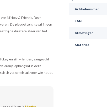
Artikelnummer
 van Mickey & Friends. Deze
EAN
overen. De plaquette is gevat in een
st bij de duistere sfeer van het
Afmetingen
Materiaal
Mickey en zijn vrienden, aangevuld
de oranje ophanglint is deze
astisch verzamelstuk voor wie houdt
 Log snel in op je
Magical