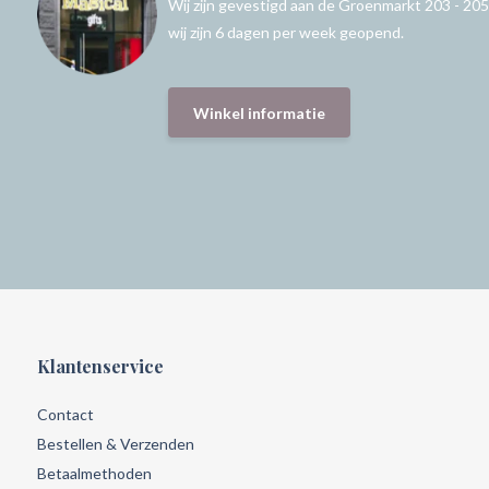
Wij zijn gevestigd aan de Groenmarkt 203 - 205
wij zijn 6 dagen per week geopend.
Winkel informatie
Klantenservice
Contact
Bestellen & Verzenden
Betaalmethoden