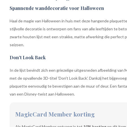
Spannende wanddecoratie voor Halloween
Haal de magie van Halloween in huis met deze hangende plaquette
stijlvolle decoratie is ontworpen om fans van alle leeftijden te bet
zwarte houten lijst met een strakke, matte afwerking die perfect pa
seizoen.
Don't Look Back
In de lijst bevindt zich een griezelige uitgesneden afbeelding van 
met de opvallende 3D-titel 'Don't Look Back'. Dankzij het bijgevoeg
plaquette eenvoudig te bevestigen aan de muur of deur. Een fant
van een Disney-twist aan Halloween.
MagicCard Member korting
Als MagicCard Member ontvang je tot
10% korting
op dit item.