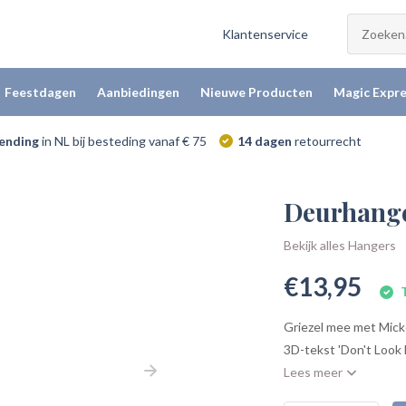
Klantenservice
Feestdagen
Aanbiedingen
Nieuwe Producten
Magic Expre
zending
in NL bij besteding vanaf € 75
14 dagen
retourrecht
Deurhange
Bekijk alles Hangers
€13,95
T
Griezel mee met Mick
3D-tekst 'Don't Look B
Lees meer