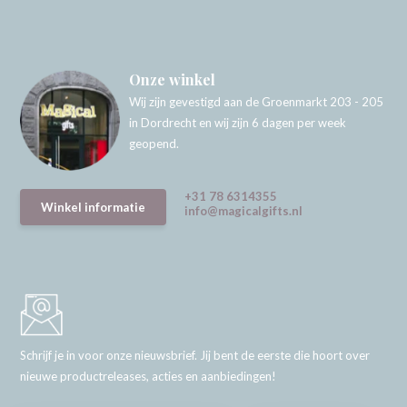
Onze winkel
Wij zijn gevestigd aan de Groenmarkt 203 - 205
in Dordrecht en wij zijn 6 dagen per week
geopend.
+31 78 6314355
Winkel informatie
info@magicalgifts.nl
Schrijf je in voor onze nieuwsbrief. Jij bent de eerste die hoort over
nieuwe productreleases, acties en aanbiedingen!