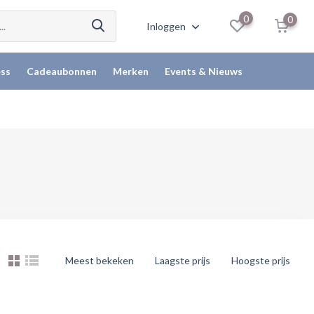
0
0
Inloggen
ss
Cadeaubonnen
Merken
Events & Nieuws
Meest bekeken
Laagste prijs
Hoogste prijs