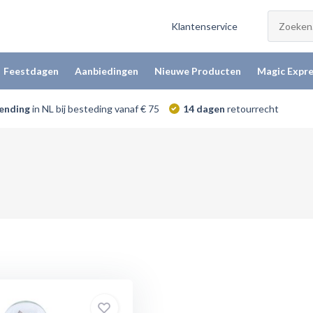
Klantenservice
Feestdagen
Aanbiedingen
Nieuwe Producten
Magic Expre
zending
in NL bij besteding vanaf € 75
14 dagen
retourrecht