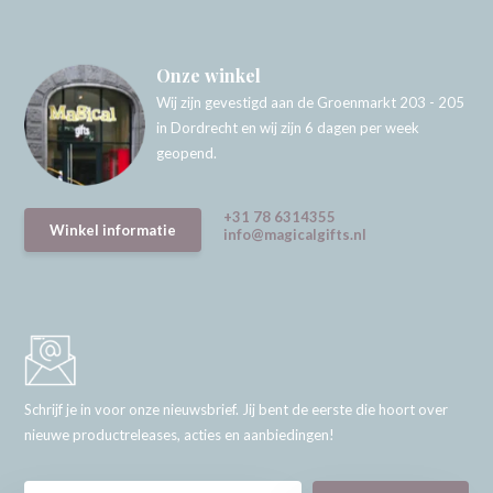
Onze winkel
Wij zijn gevestigd aan de Groenmarkt 203 - 205
in Dordrecht en wij zijn 6 dagen per week
geopend.
+31 78 6314355
Winkel informatie
info@magicalgifts.nl
Schrijf je in voor onze nieuwsbrief. Jij bent de eerste die hoort over
nieuwe productreleases, acties en aanbiedingen!