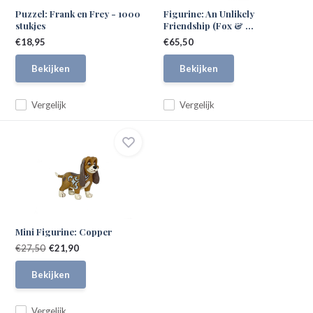
Puzzel: Frank en Frey - 1000
Figurine: An Unlikely
stukjes
Friendship (Fox & ...
€18,95
€65,50
Bekijken
Bekijken
Vergelijk
Vergelijk
Mini Figurine: Copper
€27,50
€21,90
Bekijken
Vergelijk