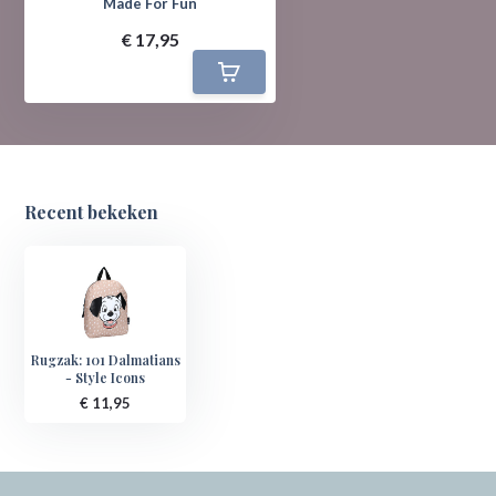
Made For Fun
€ 17,95
Recent bekeken
Rugzak: 101 Dalmatians
- Style Icons
€ 11,95