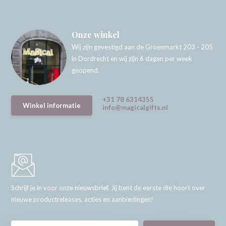
Onze winkel
Wij zijn gevestigd aan de Groenmarkt 203 - 205
in Dordrecht en wij zijn 6 dagen per week
geopend.
+31 78 6314355
Winkel informatie
info@magicalgifts.nl
Schrijf je in voor onze nieuwsbrief. Jij bent de eerste die hoort over
nieuwe productreleases, acties en aanbiedingen!