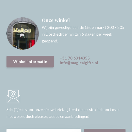
Onze winkel
Wij zijn gevestigd aan de Groenmarkt 203 - 205
in Dordrecht en wij zijn 6 dagen per week
geopend.
+31 78 6314355
Winkel informatie
info@magicalgifts.nl
Schrijf je in voor onze nieuwsbrief. Jij bent de eerste die hoort over
nieuwe productreleases, acties en aanbiedingen!