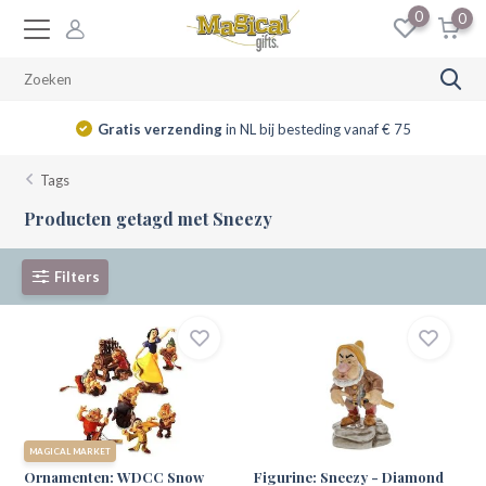
0
0
Gratis verzending
in NL bij besteding vanaf € 75
Tags
Producten getagd met Sneezy
Filters
MAGICAL MARKET
Ornamenten: WDCC Snow
Figurine: Sneezy - Diamond