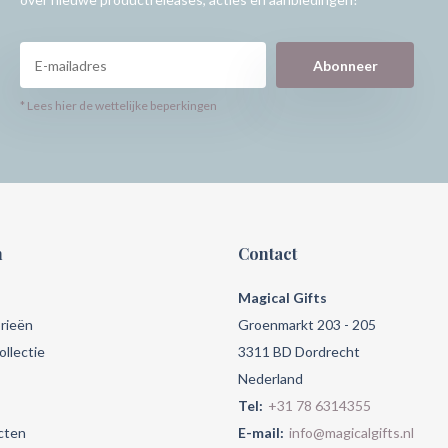
Abonneer
* Lees hier de wettelijke beperkingen
n
Contact
Magical Gifts
rieën
Groenmarkt 203 - 205
llectie
3311 BD Dordrecht
Nederland
Tel:
+31 78 6314355
cten
E-mail:
info@magicalgifts.nl