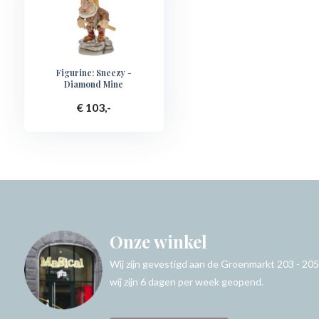
Figurine: Sneezy -
Diamond Mine
€ 103,-
Onze winkel
Wij zijn gevestigd aan de Groenmarkt 203 - 205
wij zijn 6 dagen per week geopend.