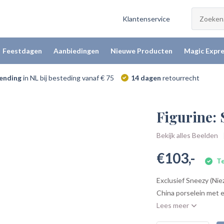
Klantenservice
Feestdagen
Aanbiedingen
Nieuwe Producten
Magic Expre
zending
in NL bij besteding vanaf € 75
14 dagen
retourrecht
Figurine:
Bekijk alles Beelden
€103,-
Te
Exclusief Sneezy (Ni
China porselein met e
Lees meer