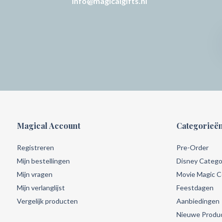
info@magicalgifts.nl
Magical Account
Categorieë
Registreren
Pre-Order
Mijn bestellingen
Disney Catego
Mijn vragen
Movie Magic Co
Mijn verlanglijst
Feestdagen
Vergelijk producten
Aanbiedingen
Nieuwe Produ