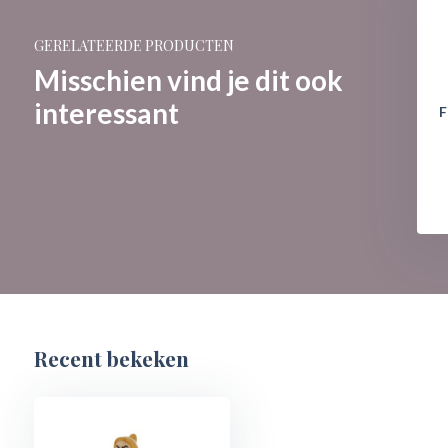
GERELATEERDE PRODUCTEN
Misschien vind je dit ook
interessant
e: Happy - Diamond
Figurine: Sleepy - Diamond
F
Mine
Mine
€ 103,-
€ 103,-
Recent bekeken