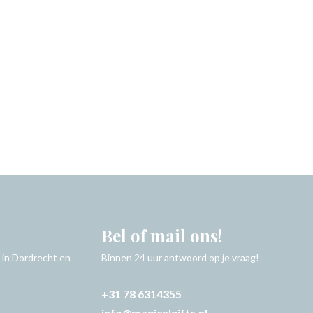
Bel of mail ons!
 in Dordrecht en
Binnen 24 uur antwoord op je vraag!
+31 78 6314355
info@magicalgifts.nl