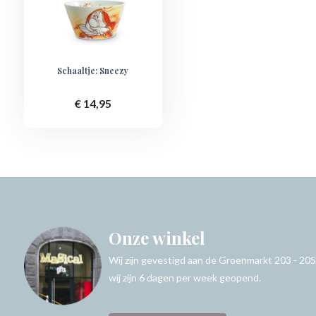
Schaaltje: Sneezy
€ 14,95
Onze winkel
Wij zijn gevestigd aan de Groenmarkt 203 - 205
wij zijn 6 dagen per week geopend.