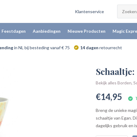
Klantenservice
Feestdagen
Aanbiedingen
Nieuwe Producten
Magic Expre
zending
in NL bij besteding vanaf € 75
14 dagen
retourrecht
Schaaltje:
Bekijk alles Borden,
€14,95
T
Breng de unieke magie
schaaltje van Egan. 
dagelijks gebruik en i