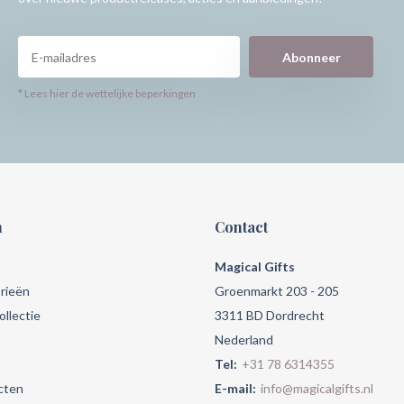
Abonneer
* Lees hier de wettelijke beperkingen
n
Contact
Magical Gifts
rieën
Groenmarkt 203 - 205
llectie
3311 BD Dordrecht
Nederland
Tel:
+31 78 6314355
cten
E-mail:
info@magicalgifts.nl