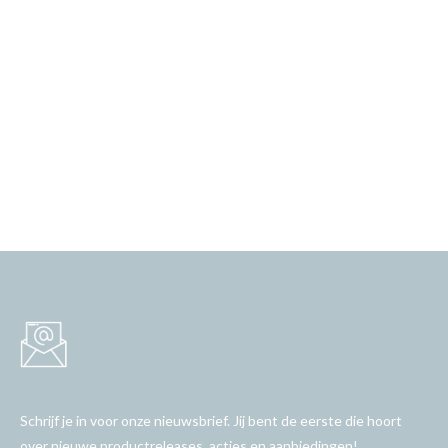
Schrijf je in voor onze nieuwsbrief. Jij bent de eerste die hoort
over nieuwe productreleases, acties en aanbiedingen!