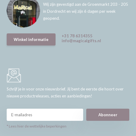
Wij zijn gevestigd aan de Groenmarkt 203 - 205
in Dordrecht en wij zijn 6 dagen per week
geopend.
+31 78 6314355
Winkel informatie
info@magicalgifts.nl
Schrijf je in voor onze nieuwsbrief. Jij bent de eerste die hoort over
nieuwe productreleases, acties en aanbiedingen!
Abonneer
* Lees hier de wettelijke beperkingen