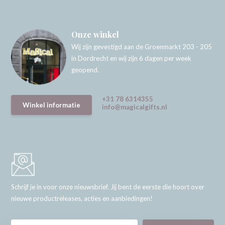
Onze winkel
Wij zijn gevestigd aan de Groenmarkt 203 - 205
in Dordrecht en wij zijn 6 dagen per week
geopend.
+31 78 6314355
Winkel informatie
info@magicalgifts.nl
Schrijf je in voor onze nieuwsbrief. Jij bent de eerste die hoort over
nieuwe productreleases, acties en aanbiedingen!