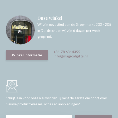
Onze winkel
Wij zijn gevestigd aan de Groenmarkt 203 - 205
in Dordrecht en wij zijn 6 dagen per week
geopend.
+31 78 6314355
Winkel informatie
info@magicalgifts.nl
Schrijf je in voor onze nieuwsbrief. Jij bent de eerste die hoort over
nieuwe productreleases, acties en aanbiedingen!