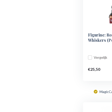
Figurine: R
Whiskers (P
Vergelijk
€25,50
MagicC