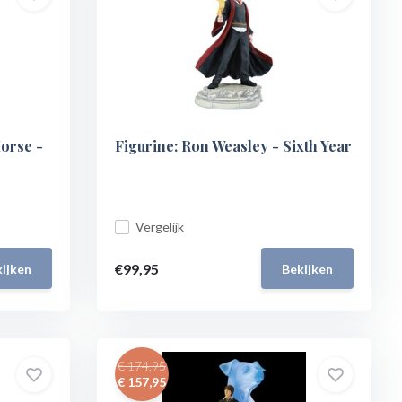
orse -
Figurine: Ron Weasley - Sixth Year
Vergelijk
€99,95
ijken
Bekijken
€ 174,95
€ 157,95