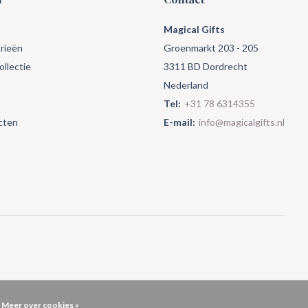
Magical Gifts
rieën
Groenmarkt 203 - 205
llectie
3311 BD Dordrecht
Nederland
Tel:
+31 78 6314355
cten
E-mail:
info@magicalgifts.nl
Meer over cookies »