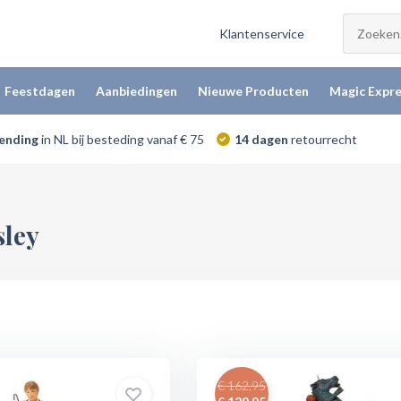
Klantenservice
Feestdagen
Aanbiedingen
Nieuwe Producten
Magic Expre
zending
in NL bij besteding vanaf € 75
14 dagen
retourrecht
sley
€ 162,95