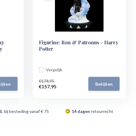
ay
Figurine: Ron & Patronus - Harry
y
Potter
Vergelijk
€174,95
ijken
Bekijken
€157,95
NL bij besteding vanaf € 75
14 dagen
retourrecht