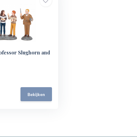
rofessor Slughorn and
Bekijken