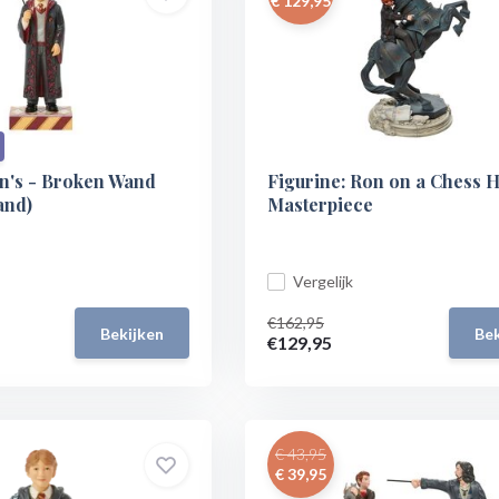
€ 129,95
on's - Broken Wand
Figurine: Ron on a Chess H
and)
Masterpiece
Vergelijk
€162,95
Bekijken
Bek
€129,95
€ 43,95
€ 39,95