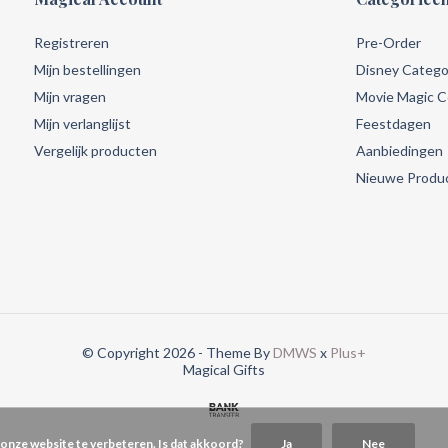
Registreren
Pre-Order
Mijn bestellingen
Disney Catego
Mijn vragen
Movie Magic Co
Mijn verlanglijst
Feestdagen
Vergelijk producten
Aanbiedingen
Nieuwe Produ
© Copyright 2026 - Theme By
DMWS
x
Plus+
Magical Gifts
 onze website te verbeteren. Is dat akkoord?
Ja
Nee