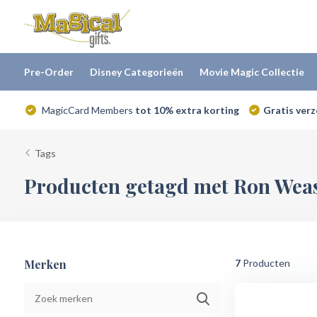
Pre-Order
Disney Categorieën
Movie Magic Collectie
MagicCard Members
tot 10% extra korting
Gratis ver
Tags
Producten getagd met Ron Wea
Merken
7
Producten