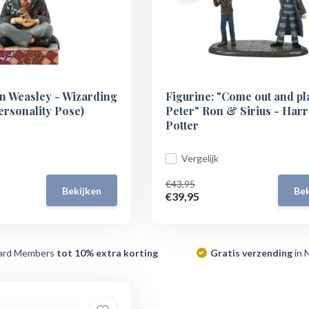
on Weasley - Wizarding
Figurine: "Come out and pl
ersonality Pose)
Peter" Ron & Sirius - Harr
Potter
Vergelijk
€43,95
Bekijken
Bek
€39,95
ard Members
tot 10% extra korting
Gratis verzending
in 