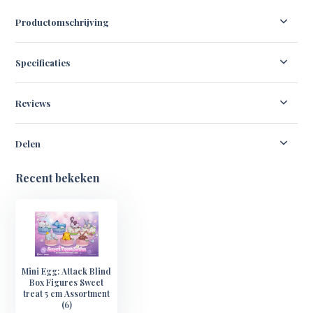
Productomschrijving
Specificaties
Reviews
Delen
Recent bekeken
Mini Egg: Attack Blind
Box Figures Sweet
treat 5 cm Assortment
(6)