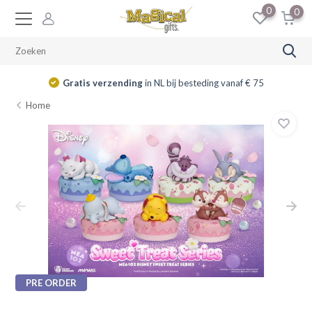
0
0
Gratis verzending
in NL bij besteding vanaf € 75
Home
PRE ORDER