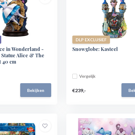
DLP EXCLUSIEF
ice in Wonderland -
Snowglobe: Kasteel
 Statue Alice & The
t 40 cm
Vergelijk
€239,-
Bekijken
Bek