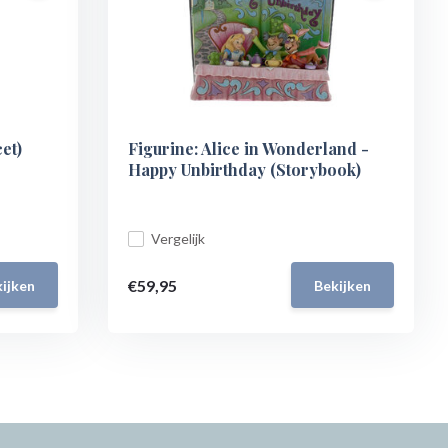
et)
Figurine: Alice in Wonderland -
Happy Unbirthday (Storybook)
Vergelijk
€59,95
ijken
Bekijken