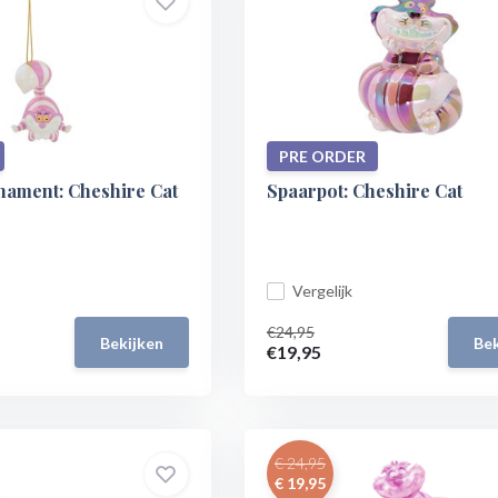
PRE ORDER
ament: Cheshire Cat
Spaarpot: Cheshire Cat
Vergelijk
€24,95
Bekijken
Bek
€19,95
€ 24,95
€ 19,95