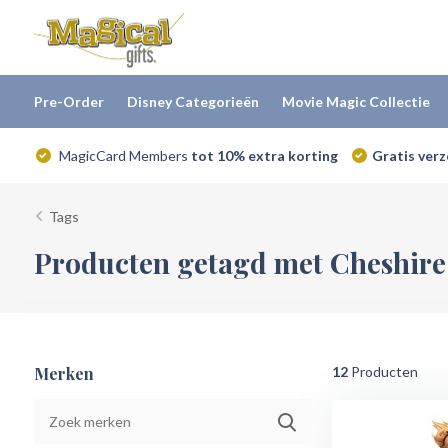
Pre-Order
Disney Categorieën
Movie Magic Collectie
MagicCard Members
tot 10% extra korting
Gratis ver
Tags
Producten getagd met Cheshire
Merken
12
Producten