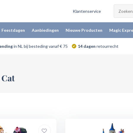
Klantenservice
Feestdagen
Aanbiedingen
Nieuwe Producten
Magic Expre
zending
in NL bij besteding vanaf € 75
14 dagen
retourrecht
 Cat