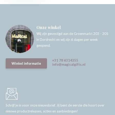
Onze winkel
Wij zijn gevestigd aan de Groenmarkt 203 - 205
in Dordrecht en wij zijn 6 dagen per week
geopend.
+31 78 6314355
Winkel informatie
info@magicalgifts.nl
Schrijf je in voor onze nieuwsbrief. Jij bent de eerste die hoort over
nieuwe productreleases, acties en aanbiedingen!