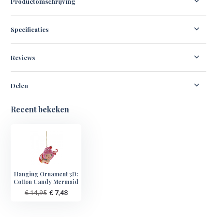
Productomschrijving
Specificaties
Reviews
Delen
Recent bekeken
Hanging Ornament 3D:
Cotton Candy Mermaid
€ 14,95
€ 7,48