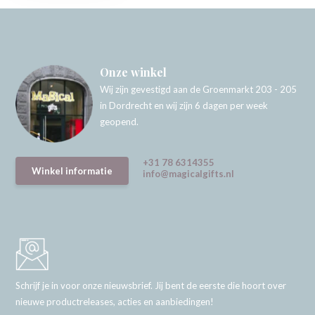
Onze winkel
Wij zijn gevestigd aan de Groenmarkt 203 - 205
in Dordrecht en wij zijn 6 dagen per week
geopend.
+31 78 6314355
Winkel informatie
info@magicalgifts.nl
Schrijf je in voor onze nieuwsbrief. Jij bent de eerste die hoort over
nieuwe productreleases, acties en aanbiedingen!