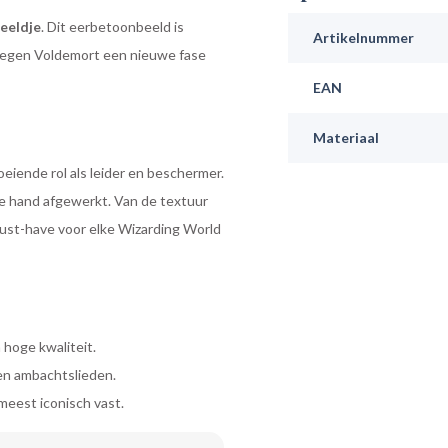
eeldje
. Dit eerbetoonbeeld is
Artikelnummer
d tegen Voldemort een nieuwe fase
EAN
Materiaal
oeiende rol als leider en beschermer.
e hand afgewerkt. Van de textuur
n must-have voor elke Wizarding World
 hoge kwaliteit.
ren ambachtslieden.
meest iconisch vast.