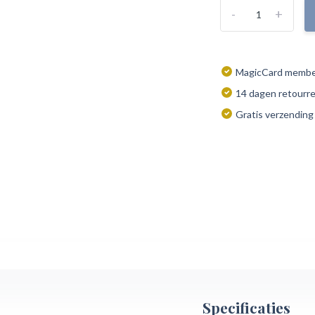
-
+
MagicCard member
14 dagen retourr
Gratis verzending
Specificaties