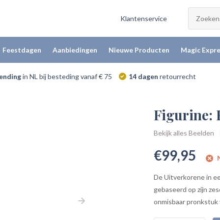
Klantenservice
Feestdagen
Aanbiedingen
Nieuwe Producten
Magic Expre
zending
in NL bij besteding vanaf € 75
14 dagen
retourrecht
Figurine: 
Bekijk alles Beelden
€99,95
N
De Uitverkorene in ee
gebaseerd op zijn zes
onmisbaar pronkstuk v