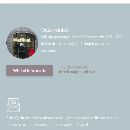
Onze winkel
Wij zijn gevestigd aan de Groenmarkt 203 - 205
in Dordrecht en wij zijn 6 dagen per week
geopend.
+31 78 6314355
Winkel informatie
info@magicalgifts.nl
Schrijf je in voor onze nieuwsbrief. Jij bent de eerste die hoort over
nieuwe productreleases, acties en aanbiedingen!