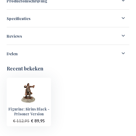
Productomschrijving
Specificaties
Reviews
Delen
Recent bekeken
Figurine: Sirius Black -
Prisoner Version
€ 112,95
€ 89,95