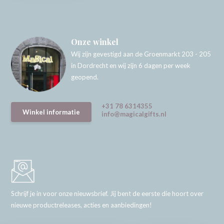
Onze winkel
Wij zijn gevestigd aan de Groenmarkt 203 - 205
in Dordrecht en wij zijn 6 dagen per week
geopend.
+31 78 6314355
Winkel informatie
info@magicalgifts.nl
Schrijf je in voor onze nieuwsbrief. Jij bent de eerste die hoort over
nieuwe productreleases, acties en aanbiedingen!