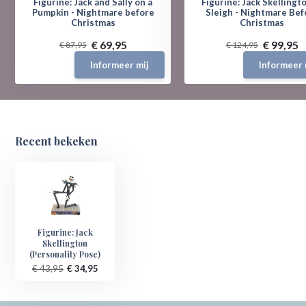
Figurine: Jack and Sally on a
Figurine: Jack Skellingto
Pumpkin - Nightmare before
Sleigh - Nightmare Bef
Christmas
Christmas
€ 69,95
€ 99,95
€ 87,95
€ 124,95
Informeer mij
Informeer 
Recent bekeken
Figurine: Jack
Skellington
(Personality Pose)
€ 43,95
€ 34,95