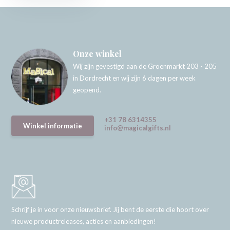
Onze winkel
Wij zijn gevestigd aan de Groenmarkt 203 - 205
in Dordrecht en wij zijn 6 dagen per week
geopend.
+31 78 6314355
Winkel informatie
info@magicalgifts.nl
Schrijf je in voor onze nieuwsbrief. Jij bent de eerste die hoort over
nieuwe productreleases, acties en aanbiedingen!