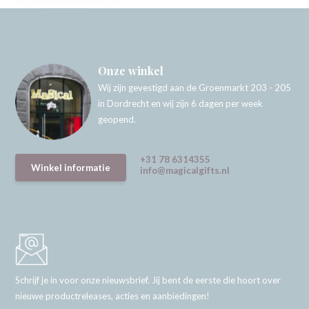
Onze winkel
Wij zijn gevestigd aan de Groenmarkt 203 - 205
in Dordrecht en wij zijn 6 dagen per week
geopend.
+31 78 6314355
Winkel informatie
info@magicalgifts.nl
Schrijf je in voor onze nieuwsbrief. Jij bent de eerste die hoort over
nieuwe productreleases, acties en aanbiedingen!