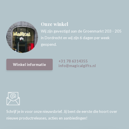
Onze winkel
Wij zijn gevestigd aan de Groenmarkt 203 - 205
in Dordrecht en wij zijn 6 dagen per week
geopend.
+31 78 6314355
Winkel informatie
info@magicalgifts.nl
Schrijf je in voor onze nieuwsbrief. Jij bent de eerste die hoort over
nieuwe productreleases, acties en aanbiedingen!