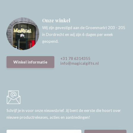
Onze winkel
Wij zijn gevestigd aan de Groenmarkt 203 - 205
in Dordrecht en wij zijn 6 dagen per week
geopend.
+31 78 6314355
Winkel informatie
info@magicalgifts.nl
Schrijf je in voor onze nieuwsbrief. Jij bent de eerste die hoort over
nieuwe productreleases, acties en aanbiedingen!