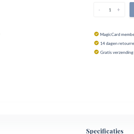
-
+
MagicCard member
14 dagen retourr
Gratis verzending
Specificaties