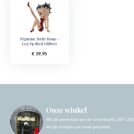
Figurine: Betty Boop -
Leg Up (Red Glitter)
€ 39,95
Onze winkel
Wij zijn gevestigd aan de Groenmarkt 203 - 205
wij zijn 6 dagen per week geopend.