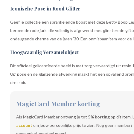
Iconische Pose in Rood Glitter
Geef je collectie een sprankelende boost met deze Betty Boop Leg
beroemde rode jurk, die volledig is afgewerkt met glinsterede glitt
ondeugende charme van de jaren '30. Een onmisbaar item voor de l
Hoogwaardig Verzamelobject
Dit officieel gelicentieerde beeld is met zorg vervaardigd uit resin
Up' pose en de glanzende afwerking maakt het een opvallend pronkst
dressoir.
MagicCard Member korting
Als MagicCard Member ontvang je tot
5% korting
op dit item. 
account
om jouw persoonlijke prijs te zien. Nog geen member?
geen enkel voordeel meer!