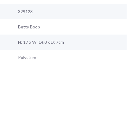
329123
Betty Boop
H: 17 x W: 14.0 x D: 7cm
Polystone