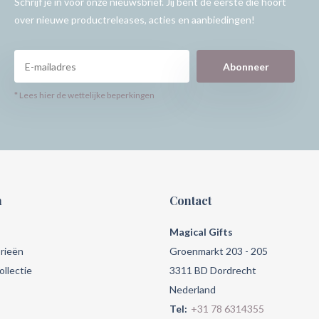
Schrijf je in voor onze nieuwsbrief. Jij bent de eerste die hoort
over nieuwe productreleases, acties en aanbiedingen!
Abonneer
* Lees hier de wettelijke beperkingen
n
Contact
Magical Gifts
rieën
Groenmarkt 203 - 205
llectie
3311 BD Dordrecht
Nederland
Tel:
+31 78 6314355