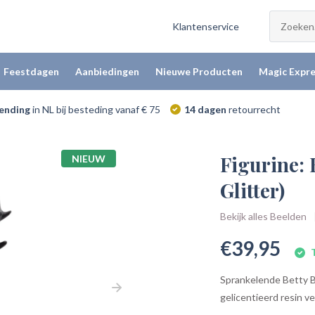
Klantenservice
Feestdagen
Aanbiedingen
Nieuwe Producten
Magic Expre
zending
in NL bij besteding vanaf € 75
14 dagen
retourrecht
Figurine: 
NIEUW
Glitter)
Bekijk alles Beelden
€39,95
T
Sprankelende Betty Bo
gelicentieerd resin v