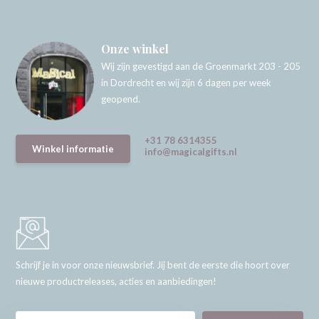
Onze winkel
Wij zijn gevestigd aan de Groenmarkt 203 - 205
in Dordrecht en wij zijn 6 dagen per week
geopend.
+31 78 6314355
Winkel informatie
info@magicalgifts.nl
Schrijf je in voor onze nieuwsbrief. Jij bent de eerste die hoort over
nieuwe productreleases, acties en aanbiedingen!