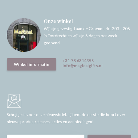
Onze winkel
Wij zijn gevestigd aan de Groenmarkt 203 - 205
in Dordrecht en wij zijn 6 dagen per week
geopend.
+31 78 6314355
Winkel informatie
info@magicalgifts.nl
Schrijf je in voor onze nieuwsbrief. Jij bent de eerste die hoort over
nieuwe productreleases, acties en aanbiedingen!