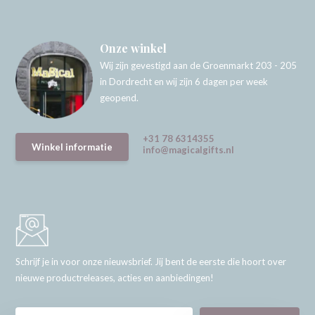
Onze winkel
Wij zijn gevestigd aan de Groenmarkt 203 - 205
in Dordrecht en wij zijn 6 dagen per week
geopend.
+31 78 6314355
Winkel informatie
info@magicalgifts.nl
Schrijf je in voor onze nieuwsbrief. Jij bent de eerste die hoort over
nieuwe productreleases, acties en aanbiedingen!