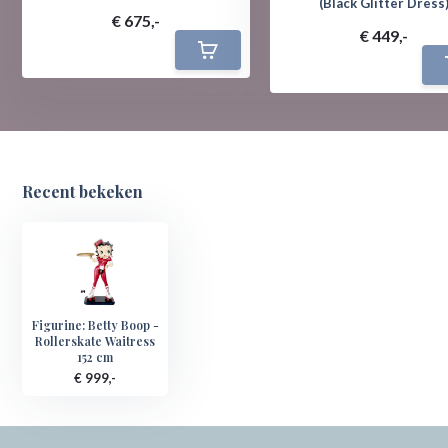
(Black Glitter Dress
€ 675,-
€ 449,-
Recent bekeken
Figurine: Betty Boop -
Rollerskate Waitress
152 cm
€ 999,-