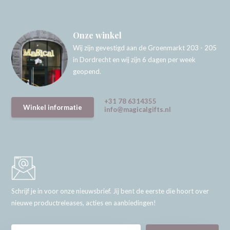
Onze winkel
Wij zijn gevestigd aan de Groenmarkt 203 - 205
in Dordrecht en wij zijn 6 dagen per week
geopend.
+31 78 6314355
Winkel informatie
info@magicalgifts.nl
Schrijf je in voor onze nieuwsbrief. Jij bent de eerste die hoort over
nieuwe productreleases, acties en aanbiedingen!