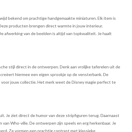
wijd bekend om prachtige handgemaakte miniaturen. Elk item is
. Deze producten brengen direct warmte in jouw interieur.
afwerking van de beelden is altijd van topkwaliteit. Je haalt
sche stijl direct in de ontwerpen. Denk aan vrolijke taferelen uit de
 creëert hiermee een eigen sprookje op de vensterbank. De
n voor jouw collectie. Het merk weet de Disney magie perfect te
it. Je ziet direct de humor van deze stripfiguren terug. Daarnaast
n van Who-ville. De ontwerpen zijn speels en erg herkenbaar. Je
leerd. Ze vormen een prachtig contrast met klassieke