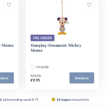
PRE ORDER
e Mouse
Hanging Ornament: Mickey
Mouse
Vergelijk
€12,50
ijken
Bekijken
€9,95
NL bij besteding vanaf € 75
14 dagen
retourrecht