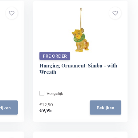
PRE ORDER
Hanging Ornament: Simba - with
Wreath
Vergelijk
€12,50
ijken
Bekijken
€9,95