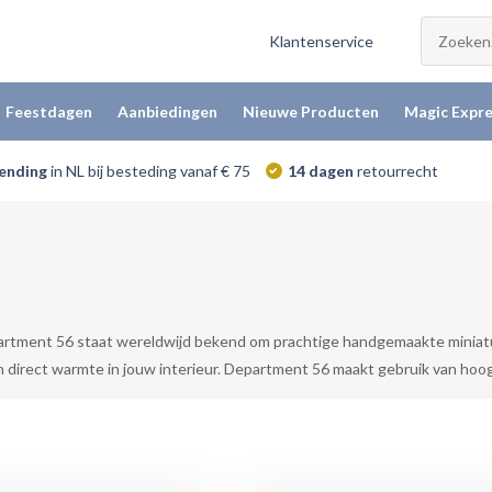
Klantenservice
Feestdagen
Aanbiedingen
Nieuwe Producten
Magic Expre
zending
in NL bij besteding vanaf € 75
14 dagen
retourrecht
rtment 56 staat wereldwijd bekend om prachtige handgemaakte miniaturen
n direct warmte in jouw interieur. Department 56 maakt gebruik van ho