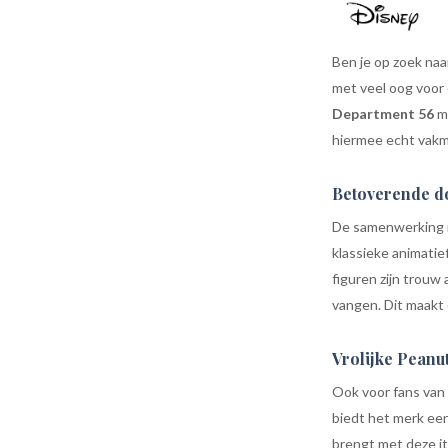
Ben je op zoek na
met veel oog voor 
Department 56
ma
hiermee echt vakm
Betoverende d
De samenwerking
klassieke animati
figuren zijn trouw
vangen. Dit maakt 
Vrolijke Peanu
Ook voor fans van
biedt het merk ee
brengt met deze it