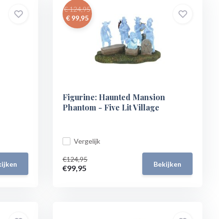
€ 124,95
€ 99,95
Figurine: Haunted Mansion
Phantom - Five Lit Village
Vergelijk
€124,95
ijken
Bekijken
€99,95