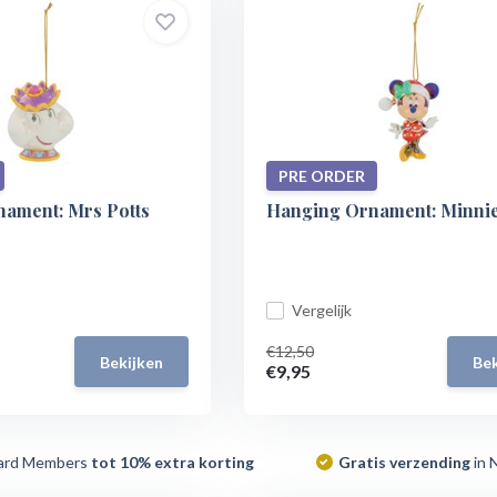
PRE ORDER
ament: Mrs Potts
Hanging Ornament: Minni
Vergelijk
€12,50
Bekijken
Bek
€9,95
ard Members
tot 10% extra korting
Gratis verzending
in 