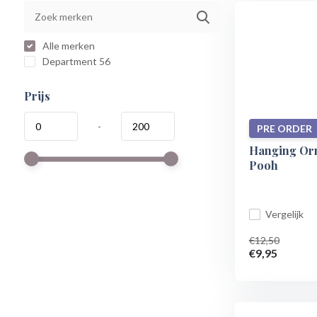
Alle merken
Department 56
Prijs
-
PRE ORDER
Hanging Orn
Pooh
Vergelijk
€12,50
€9,95