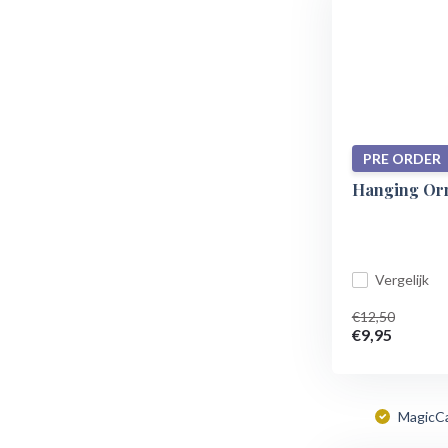
PRE ORDER
Hanging Orn
Vergelijk
€12,50
€9,95
MagicC