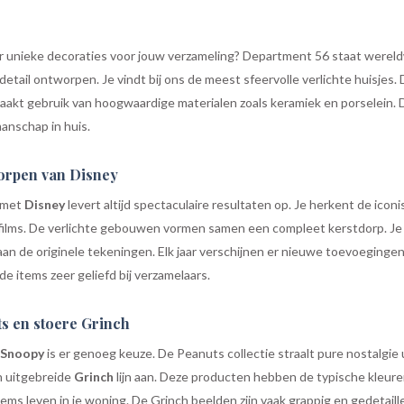
ar unieke decoraties voor jouw verzameling? Department 56 staat wereld
detail ontworpen. Je vindt bij ons de meest sfeervolle verlichte huisjes
akt gebruik van hoogwaardige materialen zoals keramiek en porselein. De 
anschap in huis.
orpen van Disney
 met
Disney
levert altijd spectaculaire resultaten op. Je herkent de iconi
efilms. De verlichte gebouwen vormen samen een compleet kerstdorp. Je
 aan de originele tekeningen. Elk jaar verschijnen er nieuwe toevoeginge
de items zeer geliefd bij verzamelaars.
ts en stoere Grinch
Snoopy
is er genoeg keuze. De Peanuts collectie straalt pure nostalgie u
n uitgebreide
Grinch
lijn aan. Deze producten hebben de typische kleure
ems leven in je woning. De Grinch beelden zijn vaak grappig en gedetail