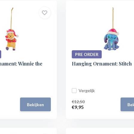
PRE ORDER
ament: Winnie the
Hanging Ornament: Stitch
Vergelijk
€12,50
Bekijken
Bek
€9,95