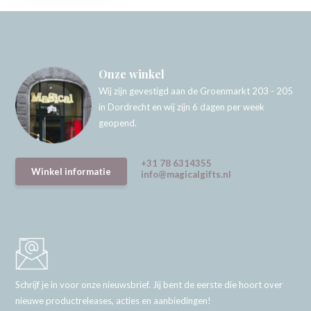
Onze winkel
Wij zijn gevestigd aan de Groenmarkt 203 - 205
in Dordrecht en wij zijn 6 dagen per week
geopend.
+31 78 6314355
Winkel informatie
info@magicalgifts.nl
Schrijf je in voor onze nieuwsbrief. Jij bent de eerste die hoort over
nieuwe productreleases, acties en aanbiedingen!