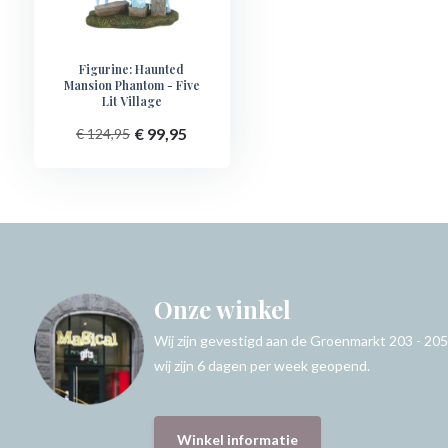
Figurine: Haunted
Mansion Phantom - Five
Lit Village
€ 99,95
€ 124,95
Onze winkel
Wij zijn gevestigd aan de Groenmarkt 203 - 205
wij zijn 6 dagen per week geopend.
Winkel informatie