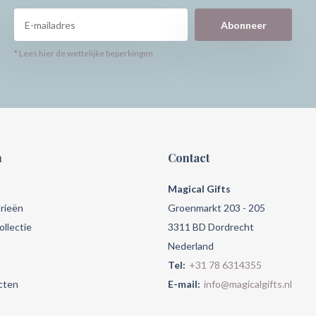
Abonneer
* Lees hier de wettelijke beperkingen
n
Contact
Magical Gifts
rieën
Groenmarkt 203 - 205
llectie
3311 BD Dordrecht
Nederland
Tel:
+31 78 6314355
cten
E-mail:
info@magicalgifts.nl