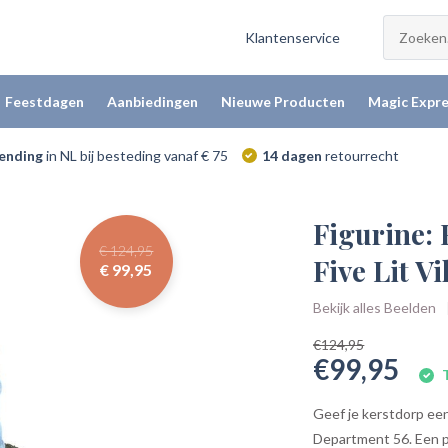
Klantenservice
Feestdagen
Aanbiedingen
Nieuwe Producten
Magic Expre
zending
in NL bij besteding vanaf € 75
14 dagen
retourrecht
Figurine:
€ 124,95
Five Lit Vi
€ 99,95
Bekijk alles Beelden
€124,95
€99,95
T
Geef je kerstdorp ee
Department 56. Een pr