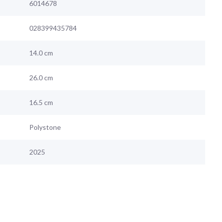
6014678
028399435784
14.0 cm
26.0 cm
16.5 cm
Polystone
2025