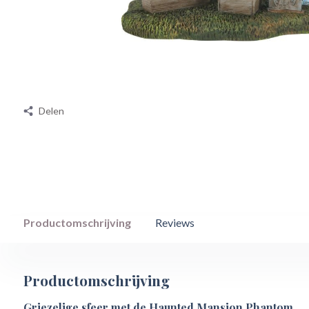
Delen
Productomschrijving
Reviews
Productomschrijving
Griezelige sfeer met de Haunted Mansion Phantom