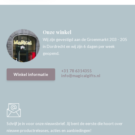
Onze winkel
Wij zijn gevestigd aan de Groenmarkt 203 - 205
in Dordrecht en wij zijn 6 dagen per week
geopend.
+31 78 6314355
Winkel informatie
info@magicalgifts.nl
Schrijf je in voor onze nieuwsbrief. Jij bent de eerste die hoort over
nieuwe productreleases, acties en aanbiedingen!