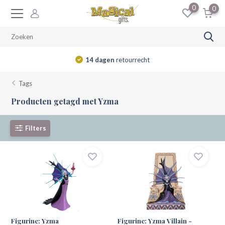
0
0
14 dagen
retourrecht
Tags
Producten getagd met Yzma
Filters
Figurine: Yzma
Figurine: Yzma Villain -