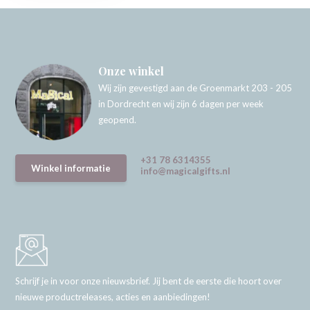
Onze winkel
Wij zijn gevestigd aan de Groenmarkt 203 - 205
in Dordrecht en wij zijn 6 dagen per week
geopend.
+31 78 6314355
Winkel informatie
info@magicalgifts.nl
Schrijf je in voor onze nieuwsbrief. Jij bent de eerste die hoort over
nieuwe productreleases, acties en aanbiedingen!